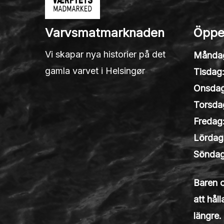
Varvsmatmarknaden
Öppe
Vi skapar nya historier på det
Månda
gamla varvet i Helsingør
Tisdag
Onsdag
Torsda
Fredag
Lördag
Söndag
Baren 
att hål
längre.