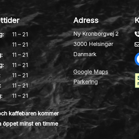
ttider
Adress
K
Ny Kronborgvej 2
g:
11 – 21
3000 Helsingør
:
11 – 21
Danmark
:
11 – 21
g:
11 – 21
Google Maps
:
11 – 21
Parkering
:
11 – 21
:
11 – 21
och kaffebaren kommer
la öppet minst en timme