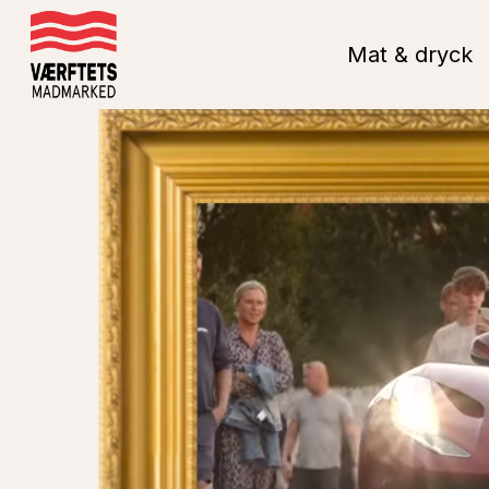
Gå
till
Mat & dryck
huvudinnehållet