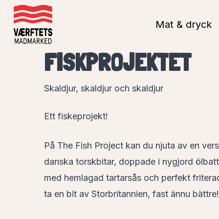
Gå
till
Mat & dryck
huvudinnehållet
FISKPROJEKTET
Skaldjur, skaldjur och skaldjur
Ett fiskeprojekt!
På The Fish Project kan du njuta av en vers
danska torskbitar, doppade i nygjord ölbatte
med hemlagad tartarsås och perfekt fritera
ta en bit av Storbritannien, fast ännu bättre