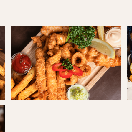
TheFishProject03
Th
(1)
(1