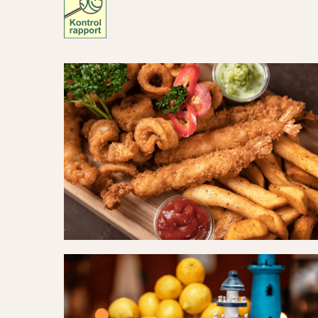
TheFishProject04
(1)
TheFishProject01
(1)