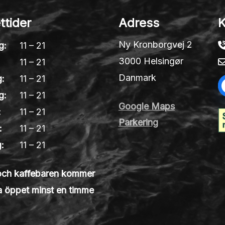
ttider
Adress
K
Ny Kronborgvej 2
g:
11 – 21
3000 Helsingør
:
11 – 21
Danmark
:
11 – 21
g:
11 – 21
Google Maps
:
11 – 21
Parkering
:
11 – 21
:
11 – 21
och kaffebaren kommer
la öppet minst en timme