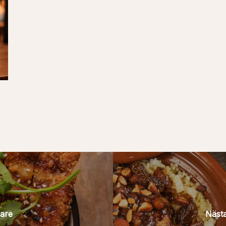
vare
Näst