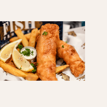
eFishProject02
)