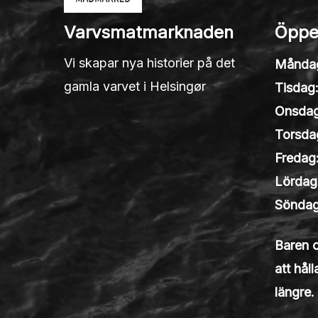
Varvsmatmarknaden
Öppe
Vi skapar nya historier på det
Månda
gamla varvet i Helsingør
Tisdag
Onsdag
Torsda
Fredag
Lördag
Söndag
Baren 
att hål
längre.