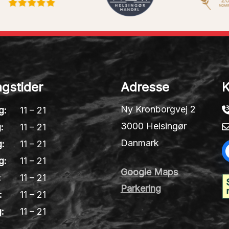
gstider
Adresse
K
Ny Kronborgvej 2
g:
11 – 21
3000 Helsingør
:
11 – 21
Danmark
:
11 – 21
g:
11 – 21
Google Maps
:
11 – 21
Parkering
:
11 – 21
:
11 – 21