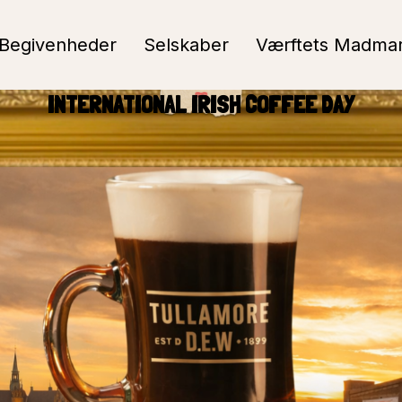
Begivenheder
Selskaber
Værftets Madma
INTERNATIONAL IRISH COFFEE DAY