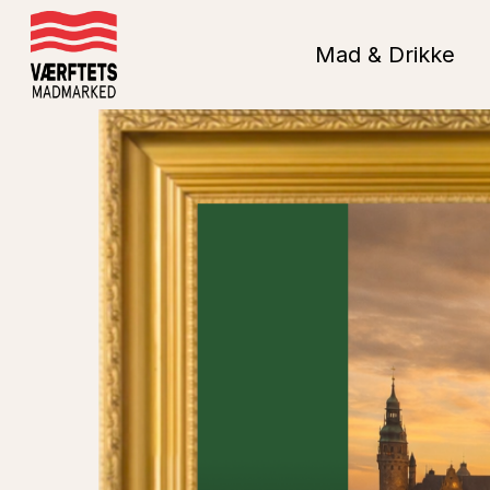
Skip
to
Mad & Drikke
main
content