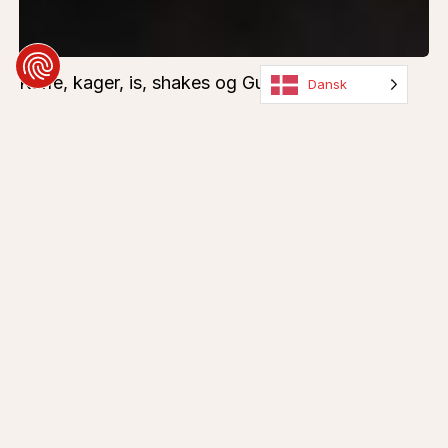
Kaffe, kager, is, shakes og Gud ved hvad de
Dansk
ellers finder på
HVABEHAR KAFFEBAR
Asado