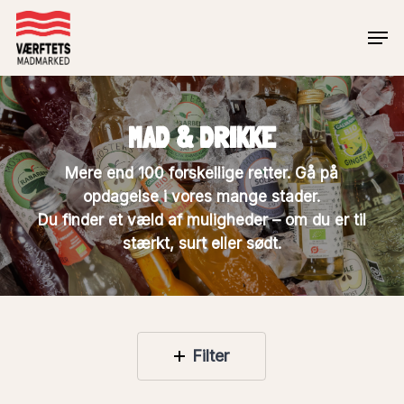
Skip
Men
to
Close
main
Menu
content
MAD & DRIKKE
Mere end 100 forskellige retter. Gå på
opdagelse i vores mange stader.
Du finder et væld af muligheder – om du er til
stærkt, surt eller sødt.
Filter