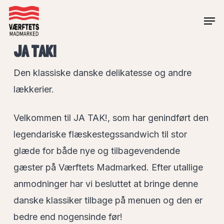
Skip
Men
to
Close
main
JA TAK!
Menu
content
Den klassiske danske delikatesse og andre
lækkerier.
Velkommen til JA TAK!, som har genindført den
legendariske flæskestegssandwich til stor
glæde for både nye og tilbagevendende
gæster på Værftets Madmarked. Efter utallige
anmodninger har vi besluttet at bringe denne
danske klassiker tilbage på menuen og den er
bedre end nogensinde før!