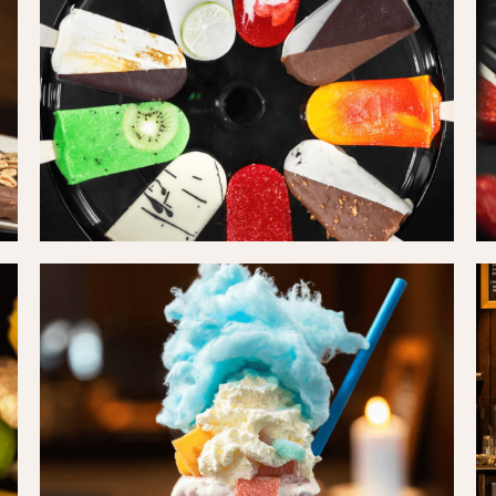
(1)
(1
Kaffebar02
Ka
(1)
(2