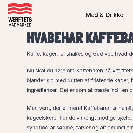
Skip
to
Mad & Drikke
main
HVABEHAR KAFFEB
content
Kaffe, kager, is, shakes og Gud ved hvad de
Nu skal du høre om Kaffebaren på Værftet
blander sig med duften af fristende kager,
ingredienser. Det er som at træde ind i e
Men vent, der er mere! Kaffebaren er nemlig
kageelskere. For de virkeligt modige sjæle
syndflod af sødme, farver og alt derimellem