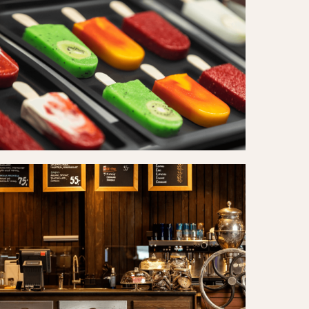
)
ffebar04
)