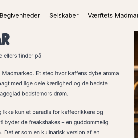
Begivenheder
Selskaber
Værftets Madma
AR
 ellers finder på
s Madmarked. Et sted hvor kaffens dybe aroma
 bagt med lige dele kærlighed og de bedste
n bageglad bedstemors drøm.
 ikke kun et paradis for kaffedrikkere og
, tilbyder de freakshakes – en guddommelig
. Det er som en kulinarisk version af en