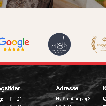
gstider
Adresse
K
Ny Kronborgvej 2
g:
11 – 21