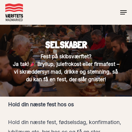
Skip
Men
to
Close
main
Menu
content
SELSKABER
Fest på skibsværftet?
Ja tak!
Bryllup, julefrokost eller firmafest –
vi skræddersyr mad, drikke og stemning, så
du kan få en fest, der slår gnister!
Hold din næste fest hos os
Hold din næste fest, fødselsdag, konfirmation,
jubilæum etc. her hos os og få en stor