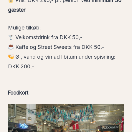
Pris: DKK 295,- pr. person ved
minimum 30
gæster
Mulige tilkøb:
Velkomstdrink fra DKK 50,-
Kaffe og Street Sweets fra DKK 50,-
Øl, vand og vin ad libitum under spisning:
DKK 200,-
Foodkort