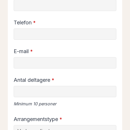
Your
Telefon
*
Website
*
E-mail
*
Antal deltagere
*
Minimum 10 personer
Arrangementstype
*