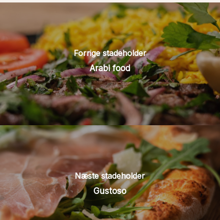
Forrige stadeholder
Arabi food
Næste stadeholder
Gustoso