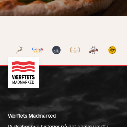
Værftets Madmarked
Vi skaber nye historier på det gamle værft i