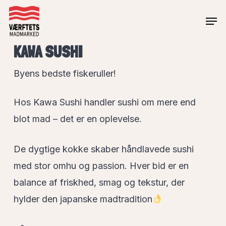
Skip
Men
to
Close
main
KAWA SUSHI
Menu
content
Byens bedste fiskeruller!
Hos Kawa Sushi handler sushi om mere end
blot mad – det er en oplevelse.
De dygtige kokke skaber håndlavede sushi
med stor omhu og passion. Hver bid er en
balance af friskhed, smag og tekstur, der
hylder den japanske madtradition