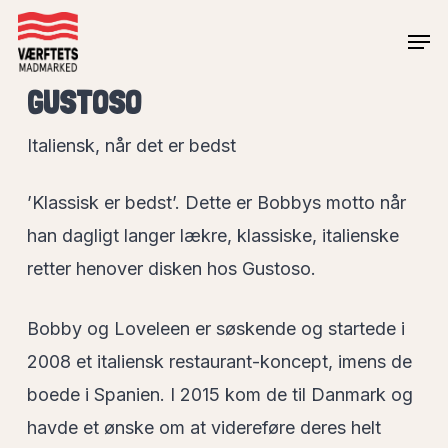
Skip
Men
to
Close
main
GUSTOSO
Menu
content
Italiensk, når det er bedst
’Klassisk er bedst’. Dette er Bobbys motto når
han dagligt langer lækre, klassiske, italienske
retter henover disken hos Gustoso.
Bobby og Loveleen er søskende og startede i
2008 et italiensk restaurant-koncept, imens de
boede i Spanien. I 2015 kom de til Danmark og
havde et ønske om at videreføre deres helt