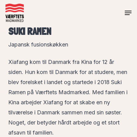
Skip
Men
to
Close
main
SUKI RAMEN
Menu
content
Japansk fusionskøkken
Xiafang kom til Danmark fra Kina for 12 år
siden. Hun kom til Danmark for at studere, men
blev forelsket i landet og startede i 2018 Suki
Ramen på Værftets Madmarked. Med familien i
Kina arbejder Xiafang for at skabe en ny
tilværelse i Danmark sammen med sin søster.
Noget, der betyder hårdt arbejde og et stort
afsavn til familien.