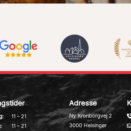
gstider
Adresse
K
Ny Kronborgvej 2
g:
11 – 21
3000 Helsingør
:
11 – 21