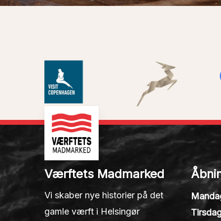
Værftets Madmarked
Åbnin
Vi skaber nye historier på det
Manda
gamle værft i Helsingør
Tirsdag