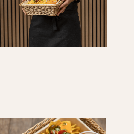
acos02
)