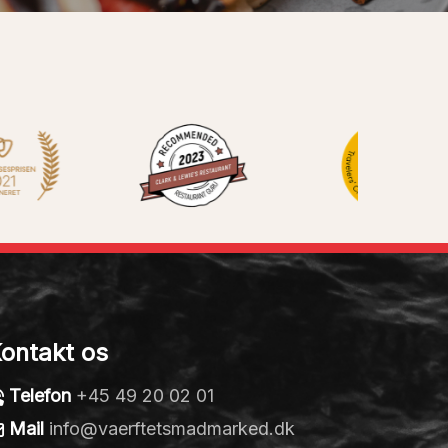
ontakt os
Telefon
+45 49 20 02 01
Mail
info@vaerftetsmadmarked.dk