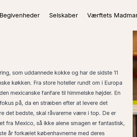
Begivenheder
Selskaber
Værftets Madma
aring, som uddannede kokke og har de sidste 11
nske køkken. Fra store hoteller rundt om i Europa
t den mexicanske fanfare til himmelske højder. En
fokus på, da en stræben efter at levere det
ere det bedste, skal råvarerne være i top. De er
et fra Mexico, så ikke alene smagen er fantastisk,
este år forkælet københavnerne med deres