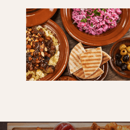
TheMorrocanRecipe02
(1)