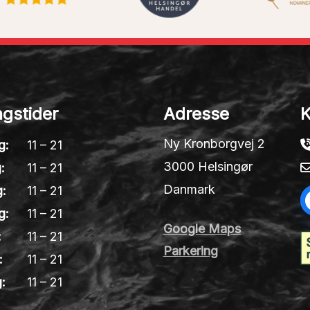
gstider
Adresse
K
Ny Kronborgvej 2
g:
11 – 21
3000 Helsingør
:
11 – 21
Danmark
:
11 – 21
g:
11 – 21
Google Maps
:
11 – 21
Parkering
:
11 – 21
:
11 – 21