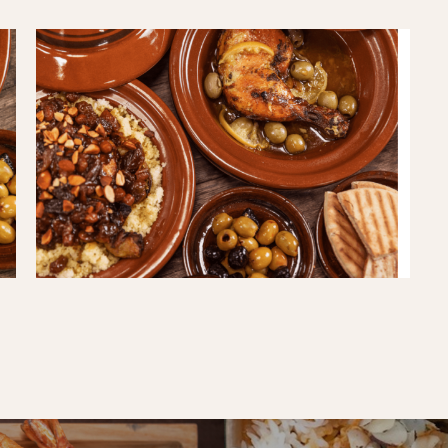
TheMorrocanRecipe01
(1)