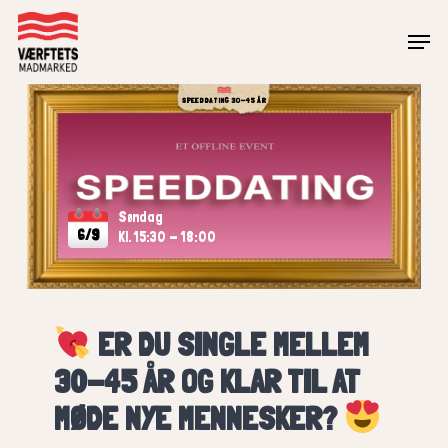
Skip
Men
to
Close
main
Menu
SPEEDDATING 30-45 ÅR
content
Søndag
6/9
Kl. 15:30 - 18:00
ER DU SINGLE MELLEM
30-45 ÅR OG KLAR TIL AT
MØDE NYE MENNESKER?