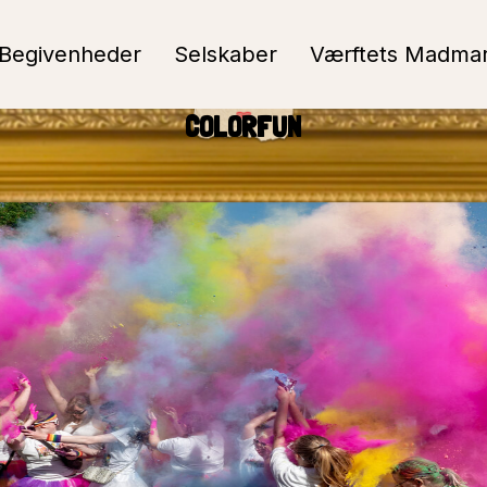
Begivenheder
Selskaber
Værftets Madma
COLORFUN