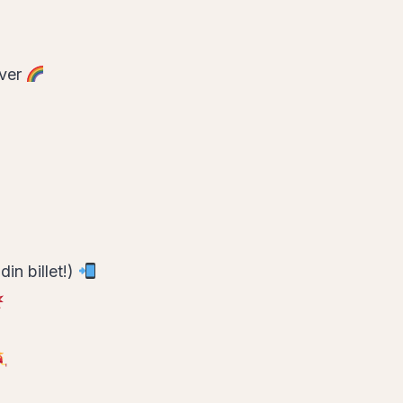
rver
in billet!)