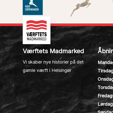
Værftets Madmarked
Åbnin
Vi skaber nye historier på det
Manda
gamle værft i Helsingør
Tirsdag
Onsdag
Torsda
Fredag
Lørdag
Søndag