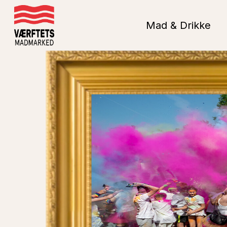
Skip
to
Mad & Drikke
main
content