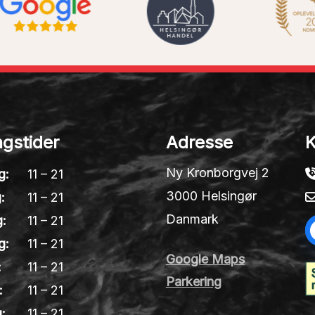
gstider
Adresse
K
Ny Kronborgvej 2
g:
11 – 21
3000 Helsingør
:
11 – 21
Danmark
:
11 – 21
g:
11 – 21
Google Maps
:
11 – 21
Parkering
:
11 – 21
:
11 – 21