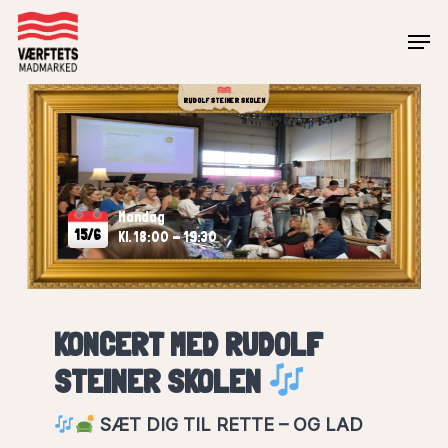
Skip
Men
to
Close
main
Menu
RUDOLF STEINER SKOLEN
content
Mandag
15/6
Kl. 18:00 - 19:30
KONCERT MED RUDOLF
STEINER SKOLEN
SÆT DIG TIL RETTE – OG LAD